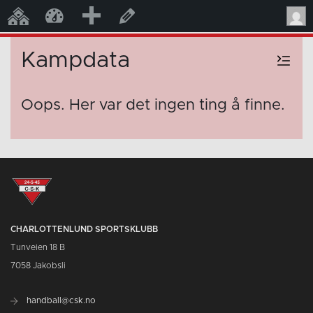
Legg
Mine nettsteder
Charlottenlund
Rediger side
til
Kampdata
Oops. Her var det ingen ting å finne.
CHARLOTTENLUND SPORTSKLUBB
Tunveien 18 B
7058 Jakobsli
handball@csk.no