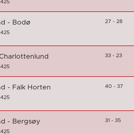
2425
27 - 28
nd - Bodø
2425
33 - 23
 Charlottenlund
2425
40 - 37
d - Falk Horten
2425
31 - 35
nd - Bergsøy
2425