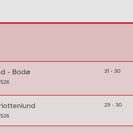
31 - 30
nd - Bodø
2526
29 - 30
rlottenlund
2526