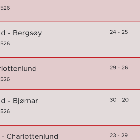
2526
24 - 25
nd - Bergsøy
2526
29 - 26
arlottenlund
2526
30 - 20
d - Bjørnar
2526
23 - 29
 - Charlottenlund