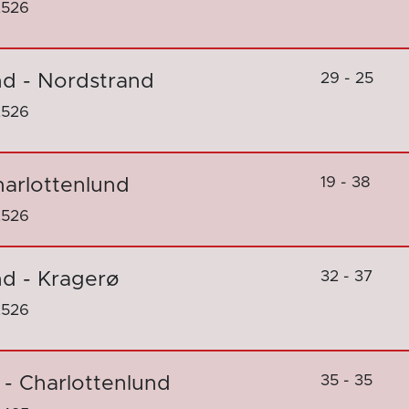
2526
29 - 25
nd - Nordstrand
2526
19 - 38
harlottenlund
2526
32 - 37
nd - Kragerø
2526
35 - 35
- Charlottenlund