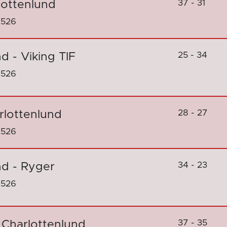
37 - 31
lottenlund
2526
25 - 34
d - Viking TIF
2526
28 - 27
rlottenlund
2526
34 - 23
nd - Ryger
2526
37 - 35
 Charlottenlund