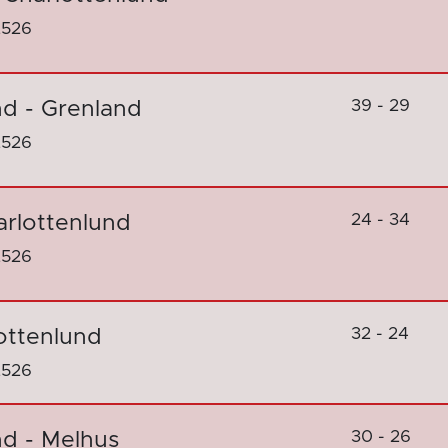
2526
39 - 29
nd - Grenland
2526
24 - 34
arlottenlund
2526
32 - 24
ottenlund
2526
30 - 26
nd - Melhus