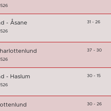
2526
31 - 26
nd - Åsane
2526
37 - 30
Charlottenlund
2526
30 - 15
nd - Haslum
2526
30 - 26
lottenlund